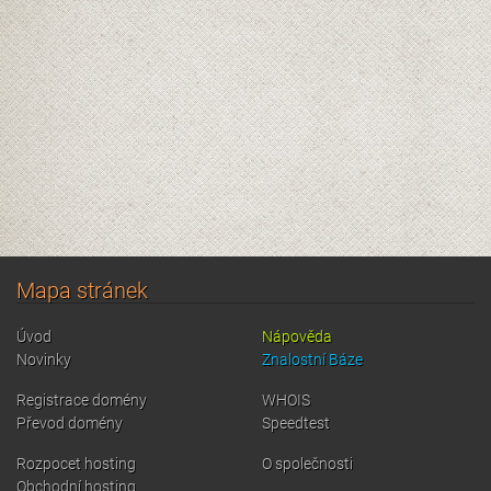
Mapa stránek
Úvod
Nápověda
Novinky
Znalostní Báze
Registrace domény
WHOIS
Převod domény
Speedtest
Rozpocet hosting
O společnosti
Obchodní hosting