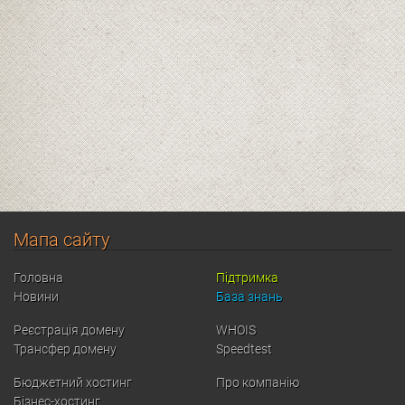
Мапа сайту
Головна
Підтримка
Новини
База знань
Реєстрація домену
WHOIS
Трансфер домену
Speedtest
Бюджетний хостинг
Про компанію
Бізнес-хостинг