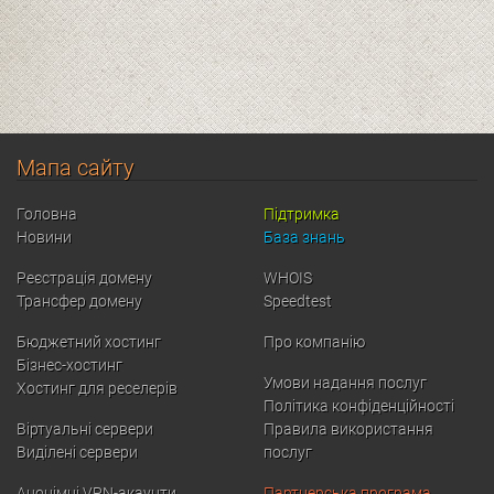
Мапа сайту
Головна
Підтримка
Новини
База знань
Реєстрація домену
WHOIS
Трансфер домену
Speedtest
Бюджетний хостинг
Про компанію
Бізнес-хостинг
Умови надання послуг
Хостинг для реселерів
Політика конфіденційності
Віртуальні сервери
Правила використання
Виділені сервери
послуг
Анонімні VPN-акаунти
Партнерська програма