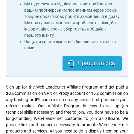
Ми відстежуємо відвідувачів, які прийшли за
вашим партнерським посиланням через cookie,
тому не обов'язково робити замовлення відразу.
Ми врахуємо замовлення зроблене пізніше, бо
інформація в cookie зберігається 30 днів з
першого візиту.
Якщо ви хочете дізнатися більше - зв'яжіться з
нами.
Приєднатись!
Sign up for the Web-Leader.net Affiliate Program and get paid a
20%
commission on VPN or Proxy account or
15%
commission on
any hosting or
5%
commission on any server first purchase your
referral makes. Our Affiliate Program is easy to set up (no
technical skills necessary) and free to join. You dont have to be a
long-standing Web-Leader.net customer to join as affiliate. We
provide links and banners necessary to promote Web-Leader.net
products and services. All you need to do is display them on your